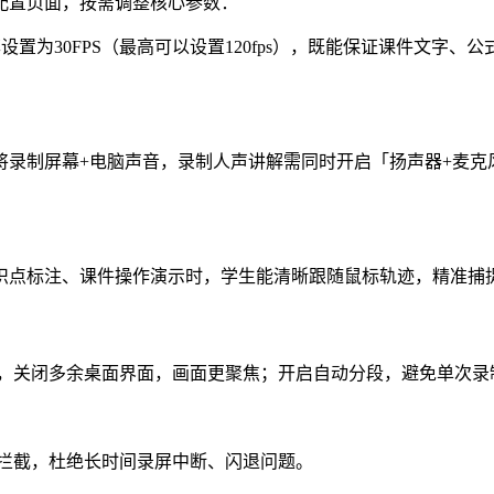
配置页面，按需调整核心参数：
率设置为30FPS（最高可以设置120fps），既能保证课件文字
将录制屏幕+电脑声音，录制人声讲解需同时开启「扬声器+麦克
识点标注、课件操作演示时，学生能清晰跟随鼠标轨迹，精准捕
，关闭多余桌面界面，画面更聚焦；开启自动分段，避免单次录
拦截，杜绝长时间录屏中断、闪退问题。